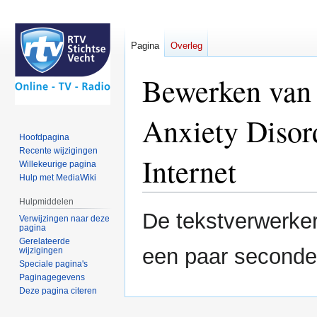
Pagina
Overleg
Bewerken van
Anxiety Disor
Hoofdpagina
Recente wijzigingen
Internet
Willekeurige pagina
Hulp met MediaWiki
Hulpmiddelen
Naar
Naar
De tekstverwerker 
Verwijzingen naar deze
navigatie
zoeken
pagina
Gerelateerde
springen
springen
een paar seconde
wijzigingen
Speciale pagina's
Paginagegevens
Deze pagina citeren