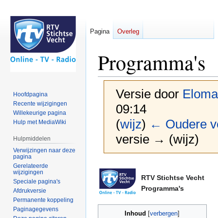
Pagina
Overleg
Programma's
Versie door
Eloma
Hoofdpagina
Recente wijzigingen
09:14
Willekeurige pagina
(
wijz
)
← Oudere v
Hulp met MediaWiki
versie → (wijz)
Hulpmiddelen
Verwijzingen naar deze
pagina
Gerelateerde
Naar
Naar
wijzigingen
navigatie
zoeken
RTV Stichtse Vecht
Speciale pagina's
springen
springen
Programma's
Afdrukversie
Permanente koppeling
Paginagegevens
Inhoud