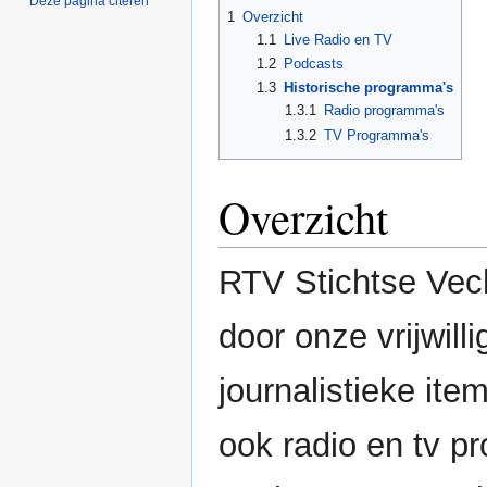
Deze pagina citeren
1
Overzicht
1.1
Live Radio en TV
1.2
Podcasts
1.3
Historische programma's
1.3.1
Radio programma's
1.3.2
TV Programma's
Overzicht
RTV Stichtse Vec
door onze vrijwil
journalistieke ite
ook radio en tv p