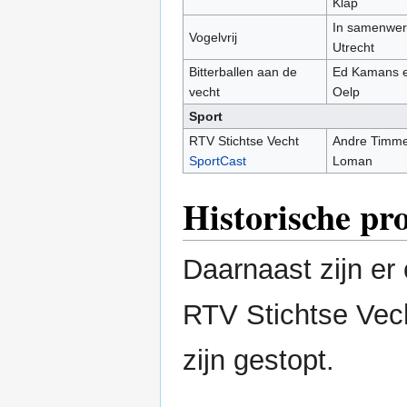
Klap
In samenwer
Vogelvrij
Utrecht
Bitterballen aan de
Ed Kamans e
vecht
Oelp
Sport
RTV Stichtse Vecht
Andre Timme
SportCast
Loman
Historische p
Daarnaast zijn er
RTV Stichtse Vec
zijn gestopt.