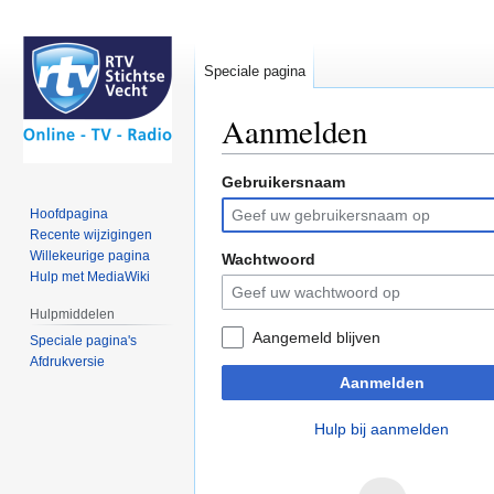
Speciale pagina
Aanmelden
Gebruikersnaam
Naar
Naar
navigatie
zoeken
Hoofdpagina
springen
springen
Recente wijzigingen
Willekeurige pagina
Wachtwoord
Hulp met MediaWiki
Hulpmiddelen
Aangemeld blijven
Speciale pagina's
Afdrukversie
Aanmelden
Hulp bij aanmelden