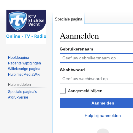
Speciale pagina
Aanmelden
Gebruikersnaam
Naar
Naar
navigatie
zoeken
Hoofdpagina
springen
springen
Recente wijzigingen
Willekeurige pagina
Wachtwoord
Hulp met MediaWiki
Hulpmiddelen
Aangemeld blijven
Speciale pagina's
Afdrukversie
Aanmelden
Hulp bij aanmelden