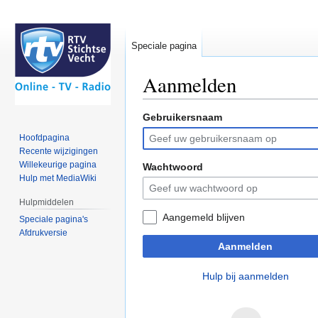
Speciale pagina
Aanmelden
Gebruikersnaam
Naar
Naar
navigatie
zoeken
Hoofdpagina
springen
springen
Recente wijzigingen
Willekeurige pagina
Wachtwoord
Hulp met MediaWiki
Hulpmiddelen
Aangemeld blijven
Speciale pagina's
Afdrukversie
Aanmelden
Hulp bij aanmelden