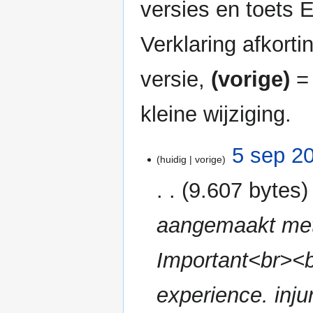
versies en toets
Verklaring afkort
versie,
(vorige)
= 
kleine wijziging.
5
5 sep 2
huidig
vorige
sep
2024
9.607 bytes
aangemaakt met
Important<br><b
experience. injur