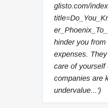
glisto.com/inde
title=Do_You_
er_Phoenix_To_Y
hinder you from
expenses. They m
care of yourself
companies are k
undervalue...'