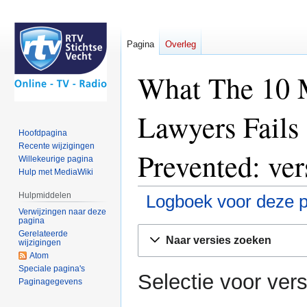
Pagina
Overleg
What The 10 
Lawyers Fails
Hoofdpagina
Recente wijzigingen
Prevented: ver
Willekeurige pagina
Hulp met MediaWiki
Hulpmiddelen
Logboek voor deze p
Verwijzingen naar deze
pagina
Naar
Naar
Gerelateerde
Naar versies zoeken
wijzigingen
navigatie
zoeken
Atom
springen
springen
Speciale pagina's
Selectie voor vers
Paginagegevens