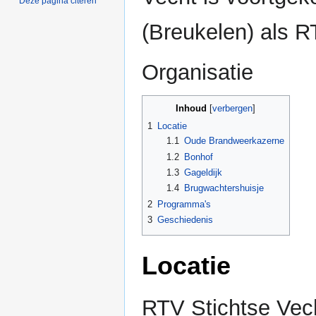
Deze pagina citeren
(Breukelen) als 
Organisatie
Inhoud
1
Locatie
1.1
Oude Brandweerkazerne
1.2
Bonhof
1.3
Gageldijk
1.4
Brugwachtershuisje
2
Programma's
3
Geschiedenis
Locatie
RTV Stichtse Vech