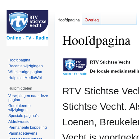
Hoofdpagina
Overleg
Hoofdpagina
Naar
Naar
Hoofdpagina
RTV Stichtse Vecht
navigatie
zoeken
Recente wijzigingen
springen
springen
De locale mediainstell
Willekeurige pagina
Hulp met MediaWiki
RTV Stichtse Vech
Hulpmiddelen
Verwijzingen naar deze
pagina
Stichtse Vecht. A
Gerelateerde
wijzigingen
Speciale pagina's
Loenen, Breukele
Afdrukversie
Permanente koppeling
Paginagegevens
Vecht is voortgek