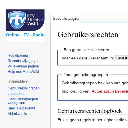
Speciale pagina
Gebruikersrechten
Naar
Naar
Een gebruiker selecteren
navigatie
zoeken
Hoofdpagina
Voer een gebruikersnaam in:
springen
springen
Recente wijzigingen
Willekeurige pagina
Hulp met MediaWiki
Toon gebruikersgroepen
Hulpmiddelen
Gebruikersgroepen bekijken van ge
Gebruikersbijdragen
Impliciet lid van:
Automatisch bevest
Logboeken
Gebruikersgroepen
weergeven
Speciale pagina's
Gebruikersrechtenlogboek
Afdrukversie
Er zijn geen regels in het logboek die 