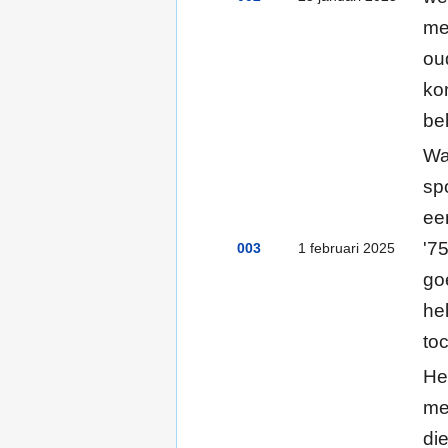
me
ou
ko
be
Wa
spo
ee
'7
003
1 februari 2025
go
he
to
He
me
di