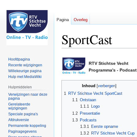
Pagina
Overleg
SportCast
Naar
Naar
Hoofdpagina
navigatie
zoeken
RTV Stichtse Vecht
Recente wijzigingen
springen
springen
Programma's - Podcast
Willekeurige pagina
Hulp met MediaWiki
Inhoud
Hulpmiddelen
1
RTV Stichtse Vecht SportCast
Verwijzingen naar deze
pagina
1.1
Ontstaan
Gerelateerde
1.1.1
Logo
wijzigingen
1.2
Presentatie
Speciale pagina's
Afdrukversie
1.3
Podcasts
Permanente koppeling
1.3.1
Eerste opname
Paginagegevens
1.3.2
RTV Stichtse Vecht Cup