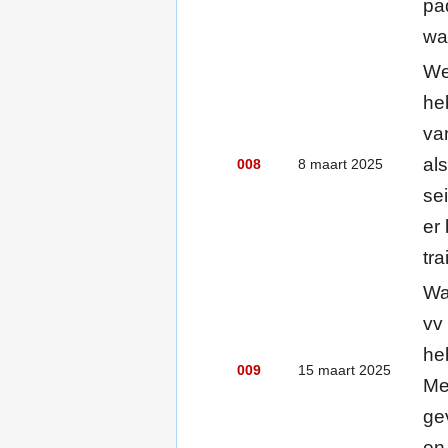
pa
wa
We
he
va
al
008
8 maart 2025
se
er
tr
Wa
vv
he
009
15 maart 2025
Me
ge
en 