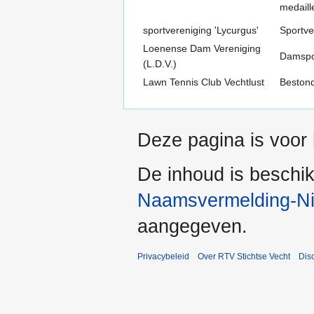
medaill
sportvereniging 'Lycurgus'
Sportve
Loenense Dam Vereniging
Damspor
(L.D.V.)
Lawn Tennis Club Vechtlust
Bestond
Deze pagina is voor 
De inhoud is beschi
Naamsvermelding-Nie
aangegeven.
Privacybeleid
Over RTV Stichtse Vecht
Dis