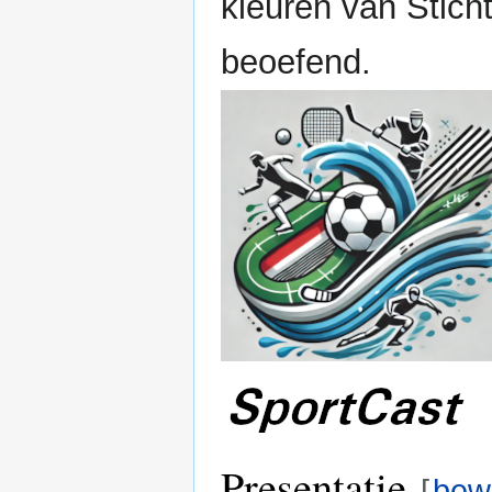
kleuren van Stich
beoefend.
Presentatie
[
bew