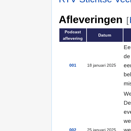
Afleveringen
[
Podcast
Datum
aflevering
Ee
de
ee
001
18 januari 2025
be
mi
We
De
ev
we
we
002
25 januari 2025