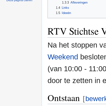
Deze pagina citeren
1.3.3
Afleveringen
1.4
Links
1.5
Ideeën
RTV Stichtse V
Na het stoppen v
Weekend
beslote
(van 10:00 - 11:00
door te zetten in 
Ontstaan
[
bewer