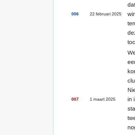
da
wi
006
22 februari 2025
te
de
to
We
ee
kom
cl
Ni
in
007
1 maart 2025
st
tw
no